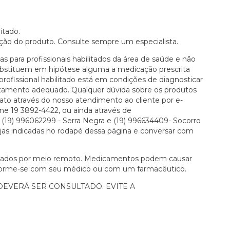
itado.
ção do produto. Consulte sempre um especialista.
as para profissionais habilitados da área de saúde e não
bstituem em hipótese alguma a medicação prescrita
rofissional habilitado está em condições de diagnosticar
atamento adequado. Qualquer dúvida sobre os produtos
tato através do nosso atendimento ao cliente por e-
ne 19 3892-4422, ou ainda através de
19) 996062299 - Serra Negra e (19) 996634409- Socorro
 lojas indicadas no rodapé dessa página e conversar com
olados por meio remoto. Medicamentos podem causar
informe-se com seu médico ou com um farmacêutico.
DEVERÁ SER CONSULTADO. EVITE A