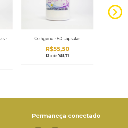
as -
Colágeno - 60 cápsulas
Espinhei
R$55,50
12
x de
R$5,71
Permaneça conectado