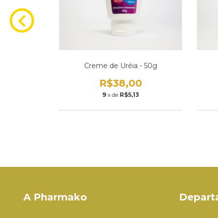
ápsulas
Creme de Uréia - 50g
0
R$38,00
7
9
x de
R$5,13
A Pharmako
Depart