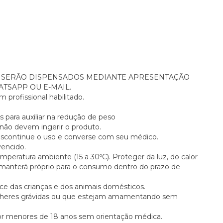
Ó SERÃO DISPENSADOS MEDIANTE APRESENTAÇÃO
TSAPP OU E-MAIL.
profissional habilitado.
s para auxiliar na redução de peso
 não devem ingerir o produto.
descontinue o uso e converse com seu médico.
vencido.
eratura ambiente (15 a 30ºC). Proteger da luz, do calor
 manterá próprio para o consumo dentro do prazo de
ce das crianças e dos animais domésticos.
mulheres grávidas ou que estejam amamentando sem
por menores de 18 anos sem orientação médica.