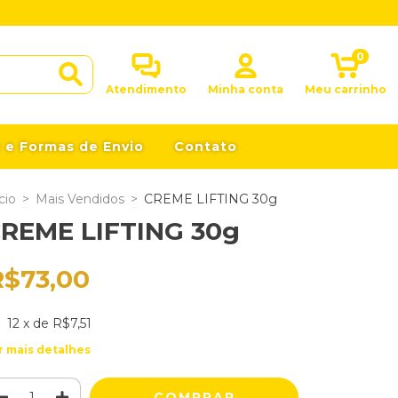
0
Atendimento
Minha conta
Meu carrinho
 e Formas de Envio
Contato
cio
>
Mais Vendidos
>
CREME LIFTING 30g
REME LIFTING 30g
R$73,00
12
x de
R$7,51
r mais detalhes