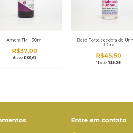
Amora TM - 30ml
Base Fortalecedora de Unh
10ml
R$37,00
R$45,50
8
x de
R$5,61
11
x de
R$5,08
amentos
Entre em contato