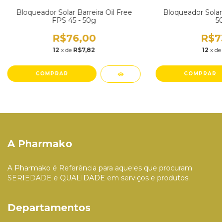
Bloqueador Solar Barreira Oil Free
Bloqueador Solar 
FPS 45 - 50g
5
R$76,00
R$7
12
x de
R$7,82
12
x d
A Pharmako
A Pharmako é Referência para aqueles que procuram
SERIEDADE e QUALIDADE em serviços e produtos.
Departamentos