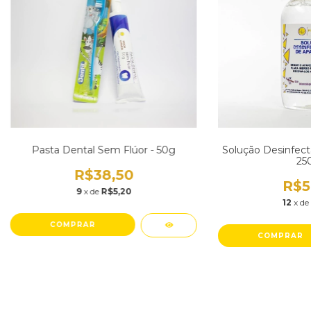
Pasta Dental Sem Flúor - 50g
Solução Desinfect
25
R$38,50
R$5
9
x de
R$5,20
12
x de